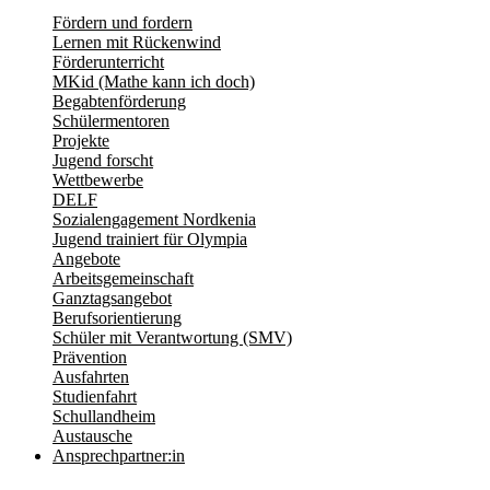
Fördern und fordern
Lernen mit Rückenwind
Förderunterricht
MKid (Mathe kann ich doch)
Begabtenförderung
Schülermentoren
Projekte
Jugend forscht
Wettbewerbe
DELF
Sozialengagement Nordkenia
Jugend trainiert für Olympia
Angebote
Arbeitsgemeinschaft
Ganztagsangebot
Berufsorientierung
Schüler mit Verantwortung (SMV)
Prävention
Ausfahrten
Studienfahrt
Schullandheim
Austausche
Ansprechpartner:in