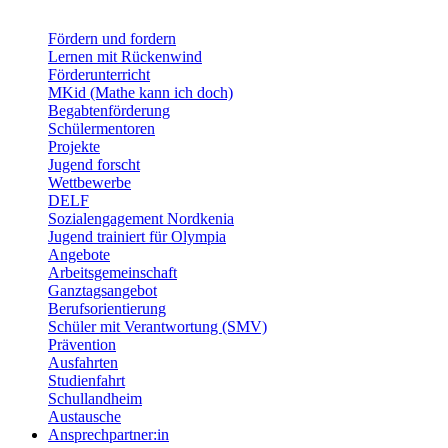
Fördern und fordern
Lernen mit Rückenwind
Förderunterricht
MKid (Mathe kann ich doch)
Begabtenförderung
Schülermentoren
Projekte
Jugend forscht
Wettbewerbe
DELF
Sozialengagement Nordkenia
Jugend trainiert für Olympia
Angebote
Arbeitsgemeinschaft
Ganztagsangebot
Berufsorientierung
Schüler mit Verantwortung (SMV)
Prävention
Ausfahrten
Studienfahrt
Schullandheim
Austausche
Ansprechpartner:in