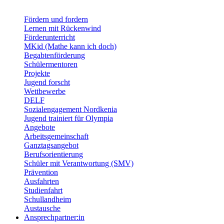
Fördern und fordern
Lernen mit Rückenwind
Förderunterricht
MKid (Mathe kann ich doch)
Begabtenförderung
Schülermentoren
Projekte
Jugend forscht
Wettbewerbe
DELF
Sozialengagement Nordkenia
Jugend trainiert für Olympia
Angebote
Arbeitsgemeinschaft
Ganztagsangebot
Berufsorientierung
Schüler mit Verantwortung (SMV)
Prävention
Ausfahrten
Studienfahrt
Schullandheim
Austausche
Ansprechpartner:in