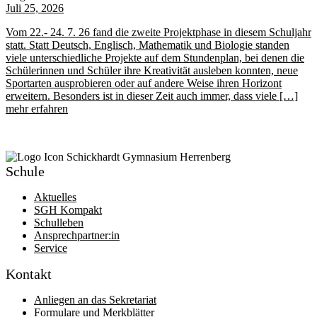
Juli 25, 2026
Vom 22.- 24. 7. 26 fand die zweite Projektphase in diesem Schuljahr
statt. Statt Deutsch, Englisch, Mathematik und Biologie standen
viele unterschiedliche Projekte auf dem Stundenplan, bei denen die
Schülerinnen und Schüler ihre Kreativität ausleben konnten, neue
Sportarten ausprobieren oder auf andere Weise ihren Horizont
erweitern. Besonders ist in dieser Zeit auch immer, dass viele […]
mehr erfahren
Schule
Aktuelles
SGH Kompakt
Schulleben
Ansprechpartner:in
Service
Kontakt
Anliegen an das Sekretariat
Formulare und Merkblätter