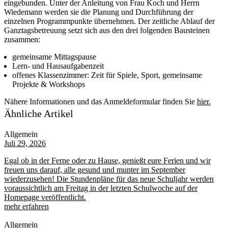
eingebunden. Unter der Anleitung von Frau Koch und Herrn
Wiedemann werden sie die Planung und Durchführung der
einzelnen Programmpunkte übernehmen. Der zeitliche Ablauf der
Ganztagsbetreuung setzt sich aus den drei folgenden Bausteinen
zusammen:
gemeinsame Mittagspause
Lern- und Hausaufgabenzeit
offenes Klassenzimmer: Zeit für Spiele, Sport, gemeinsame
Projekte & Workshops
Nähere Informationen und das Anmeldeformular finden Sie
hier.
Ähnliche Artikel
Allgemein
Juli 29, 2026
Egal ob in der Ferne oder zu Hause, genießt eure Ferien und wir
freuen uns darauf, alle gesund und munter im September
wiederzusehen! Die Stundenpläne für das neue Schuljahr werden
voraussichtlich am Freitag in der letzten Schulwoche auf der
Homepage veröffentlicht.
mehr erfahren
Allgemein