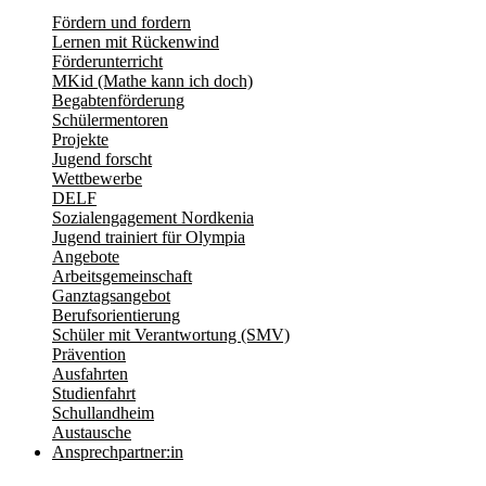
Fördern und fordern
Lernen mit Rückenwind
Förderunterricht
MKid (Mathe kann ich doch)
Begabtenförderung
Schülermentoren
Projekte
Jugend forscht
Wettbewerbe
DELF
Sozialengagement Nordkenia
Jugend trainiert für Olympia
Angebote
Arbeitsgemeinschaft
Ganztagsangebot
Berufsorientierung
Schüler mit Verantwortung (SMV)
Prävention
Ausfahrten
Studienfahrt
Schullandheim
Austausche
Ansprechpartner:in