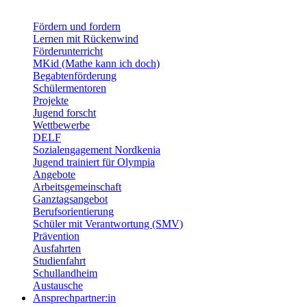
Fördern und fordern
Lernen mit Rückenwind
Förderunterricht
MKid (Mathe kann ich doch)
Begabtenförderung
Schülermentoren
Projekte
Jugend forscht
Wettbewerbe
DELF
Sozialengagement Nordkenia
Jugend trainiert für Olympia
Angebote
Arbeitsgemeinschaft
Ganztagsangebot
Berufsorientierung
Schüler mit Verantwortung (SMV)
Prävention
Ausfahrten
Studienfahrt
Schullandheim
Austausche
Ansprechpartner:in