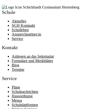
Schule
Aktuelles
SGH Kompakt
Schulleben
Ansprechpartner:in
Service
Kontakt
Anliegen an das Sekretariat
Formulare und Merkblätter
Blog
Termine
Service
Pläne
Schulnachrichten
Hausordnung
Mensa
Schulplattformen