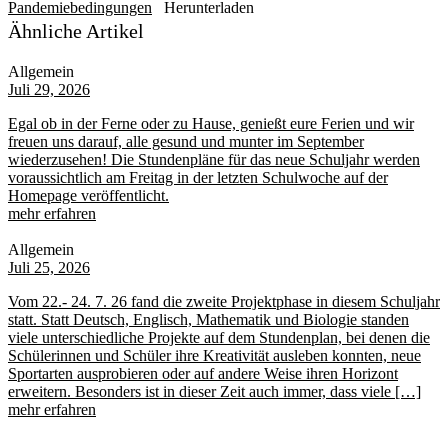
Pandemiebedingungen
Herunterladen
Ähnliche Artikel
Allgemein
Juli 29, 2026
Egal ob in der Ferne oder zu Hause, genießt eure Ferien und wir
freuen uns darauf, alle gesund und munter im September
wiederzusehen! Die Stundenpläne für das neue Schuljahr werden
voraussichtlich am Freitag in der letzten Schulwoche auf der
Homepage veröffentlicht.
mehr erfahren
Allgemein
Juli 25, 2026
Vom 22.- 24. 7. 26 fand die zweite Projektphase in diesem Schuljahr
statt. Statt Deutsch, Englisch, Mathematik und Biologie standen
viele unterschiedliche Projekte auf dem Stundenplan, bei denen die
Schülerinnen und Schüler ihre Kreativität ausleben konnten, neue
Sportarten ausprobieren oder auf andere Weise ihren Horizont
erweitern. Besonders ist in dieser Zeit auch immer, dass viele […]
mehr erfahren