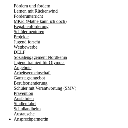
Fördern und fordern
Lernen mit Rückenwind
Förderunterricht
MKid (Mathe kann ich doch)
Begabtenförderung
Schülermentoren
Projekte
Jugend forscht
Wettbewerbe
DELF
Sozialengagement Nordkenia
Jugend trainiert für Olympia
Angebote
Arbeitsgemeinschaft
Ganztagsangebot
Berufsorientierung
Schüler mit Verantwortung (SMV)
Prävention
Ausfahrten
Studienfahrt
Schullandheim
Austausche
Ansprechpartner:in