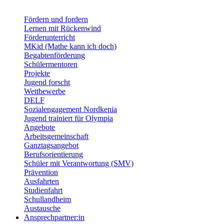
Fördern und fordern
Lernen mit Rückenwind
Förderunterricht
MKid (Mathe kann ich doch)
Begabtenförderung
Schülermentoren
Projekte
Jugend forscht
Wettbewerbe
DELF
Sozialengagement Nordkenia
Jugend trainiert für Olympia
Angebote
Arbeitsgemeinschaft
Ganztagsangebot
Berufsorientierung
Schüler mit Verantwortung (SMV)
Prävention
Ausfahrten
Studienfahrt
Schullandheim
Austausche
Ansprechpartner:in