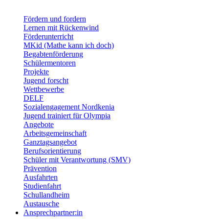
Fördern und fordern
Lernen mit Rückenwind
Förderunterricht
MKid (Mathe kann ich doch)
Begabtenförderung
Schülermentoren
Projekte
Jugend forscht
Wettbewerbe
DELF
Sozialengagement Nordkenia
Jugend trainiert für Olympia
Angebote
Arbeitsgemeinschaft
Ganztagsangebot
Berufsorientierung
Schüler mit Verantwortung (SMV)
Prävention
Ausfahrten
Studienfahrt
Schullandheim
Austausche
Ansprechpartner:in