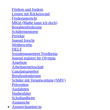
Fördern und fordern
Lernen mit Rückenwind
Förderunterricht
MKid (Mathe kann ich doch)
Begabtenförderung
Schülermentoren
Projekte
Jugend forscht
Wettbewerbe
DELF
Sozialengagement Nordkenia
Jugend trainiert für Olympia
Angebote
Arbeitsgemeinschaft
Ganztagsangebot
Berufsorientierung
Schüler mit Verantwortung (SMV)
Prävention
Ausfahrten
Studienfahrt
Schullandheim
Austausche
Ansprechpartner:in