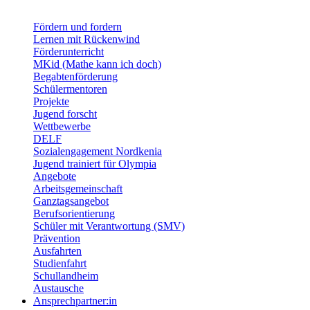
Fördern und fordern
Lernen mit Rückenwind
Förderunterricht
MKid (Mathe kann ich doch)
Begabtenförderung
Schülermentoren
Projekte
Jugend forscht
Wettbewerbe
DELF
Sozialengagement Nordkenia
Jugend trainiert für Olympia
Angebote
Arbeitsgemeinschaft
Ganztagsangebot
Berufsorientierung
Schüler mit Verantwortung (SMV)
Prävention
Ausfahrten
Studienfahrt
Schullandheim
Austausche
Ansprechpartner:in