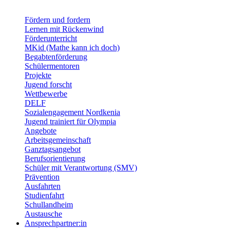
Fördern und fordern
Lernen mit Rückenwind
Förderunterricht
MKid (Mathe kann ich doch)
Begabtenförderung
Schülermentoren
Projekte
Jugend forscht
Wettbewerbe
DELF
Sozialengagement Nordkenia
Jugend trainiert für Olympia
Angebote
Arbeitsgemeinschaft
Ganztagsangebot
Berufsorientierung
Schüler mit Verantwortung (SMV)
Prävention
Ausfahrten
Studienfahrt
Schullandheim
Austausche
Ansprechpartner:in