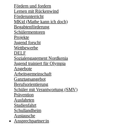
Fördern und fordern
Lernen mit Rückenwind
Förderunterricht
MKid (Mathe kann ich doch)
Begabtenförderung
Schülermentoren
Projekte
Jugend forscht
Wettbewerbe
DELF
Sozialengagement Nordkenia
Jugend trainiert für Olympia
Angebote
Arbeitsgemeinschaft
Ganztagsangebot
Berufsorientierung
Schüler mit Verantwortung (SMV)
Prävention
Ausfahrten
Studienfahrt
Schullandheim
Austausche
Ansprechpartner:in