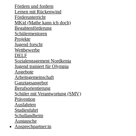
Fördern und fordern
Lernen mit Rückenwind
Förderunterricht
MKid (Mathe kann ich doch)
Begabtenförderung
Schülermentoren
Projekte
Jugend forscht
Wettbewerbe
DELF
Sozialengagement Nordkenia
Jugend trainiert für Olympia
Angebote
Arbeitsgemeinschaft
Ganztagsangebot
Berufsorientierung
Schüler mit Verantwortung (SMV)
Prävention
Ausfahrten
Studienfahrt
Schullandheim
Austausche
Ansprechpartner:in