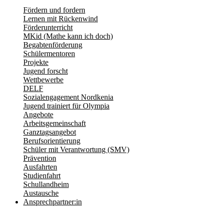
Fördern und fordern
Lernen mit Rückenwind
Förderunterricht
MKid (Mathe kann ich doch)
Begabtenförderung
Schülermentoren
Projekte
Jugend forscht
Wettbewerbe
DELF
Sozialengagement Nordkenia
Jugend trainiert für Olympia
Angebote
Arbeitsgemeinschaft
Ganztagsangebot
Berufsorientierung
Schüler mit Verantwortung (SMV)
Prävention
Ausfahrten
Studienfahrt
Schullandheim
Austausche
Ansprechpartner:in