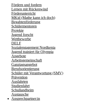
Fördern und fordern
Lernen mit Rückenwind
Förderunterricht
MKid (Mathe kann ich doch)
Begabtenförderung
Schülermentoren
Projekte
Jugend forscht
Wettbewerbe
DELF
Sozialengagement Nordkenia
Jugend trainiert für Olympia
Angebote
Arbeitsgemeinschaft
Ganztagsangebot
Berufsorientierung
Schüler mit Verantwortung (SMV)
Prävention
Ausfahrten
Studienfahrt
Schullandheim
Austausche
Ansprechpartner:in