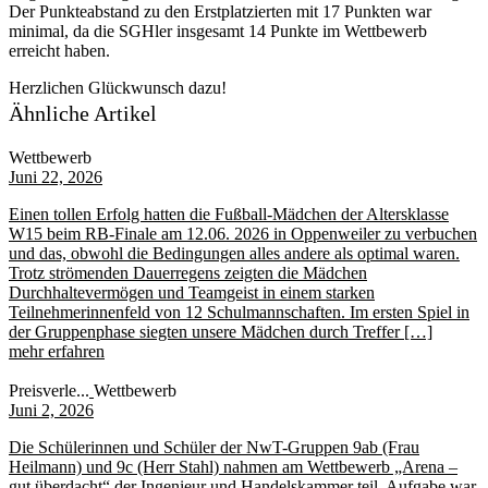
Der Punkteabstand zu den Erstplatzierten mit 17 Punkten war
minimal, da die SGHler insgesamt 14 Punkte im Wettbewerb
erreicht haben.
Herzlichen Glückwunsch dazu!
Ähnliche Artikel
Wettbewerb
Juni 22, 2026
Einen tollen Erfolg hatten die Fußball-Mädchen der Altersklasse
W15 beim RB-Finale am 12.06. 2026 in Oppenweiler zu verbuchen
und das, obwohl die Bedingungen alles andere als optimal waren.
Trotz strömenden Dauerregens zeigten die Mädchen
Durchhaltevermögen und Teamgeist in einem starken
Teilnehmerinnenfeld von 12 Schulmannschaften. Im ersten Spiel in
der Gruppenphase siegten unsere Mädchen durch Treffer […]
mehr erfahren
Preisverle...
Wettbewerb
Juni 2, 2026
Die Schülerinnen und Schüler der NwT-Gruppen 9ab (Frau
Heilmann) und 9c (Herr Stahl) nahmen am Wettbewerb „Arena –
gut überdacht“ der Ingenieur und Handelskammer teil. Aufgabe war