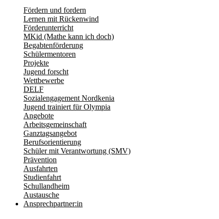
Fördern und fordern
Lernen mit Rückenwind
Förderunterricht
MKid (Mathe kann ich doch)
Begabtenförderung
Schülermentoren
Projekte
Jugend forscht
Wettbewerbe
DELF
Sozialengagement Nordkenia
Jugend trainiert für Olympia
Angebote
Arbeitsgemeinschaft
Ganztagsangebot
Berufsorientierung
Schüler mit Verantwortung (SMV)
Prävention
Ausfahrten
Studienfahrt
Schullandheim
Austausche
Ansprechpartner:in