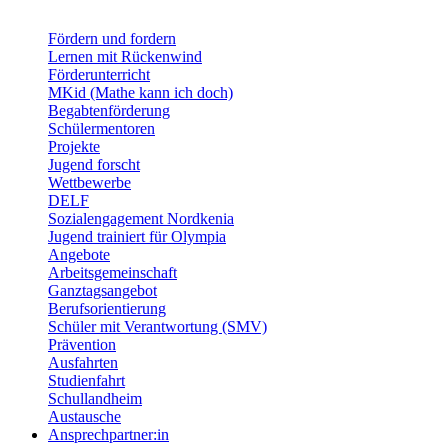
Fördern und fordern
Lernen mit Rückenwind
Förderunterricht
MKid (Mathe kann ich doch)
Begabtenförderung
Schülermentoren
Projekte
Jugend forscht
Wettbewerbe
DELF
Sozialengagement Nordkenia
Jugend trainiert für Olympia
Angebote
Arbeitsgemeinschaft
Ganztagsangebot
Berufsorientierung
Schüler mit Verantwortung (SMV)
Prävention
Ausfahrten
Studienfahrt
Schullandheim
Austausche
Ansprechpartner:in