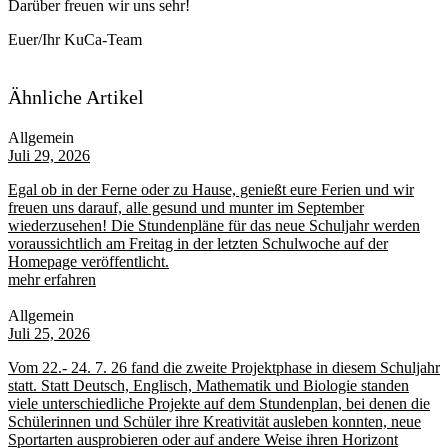
Darüber freuen wir uns sehr!
Euer/Ihr KuCa-Team
Ähnliche Artikel
Allgemein
Juli 29, 2026
Egal ob in der Ferne oder zu Hause, genießt eure Ferien und wir
freuen uns darauf, alle gesund und munter im September
wiederzusehen! Die Stundenpläne für das neue Schuljahr werden
voraussichtlich am Freitag in der letzten Schulwoche auf der
Homepage veröffentlicht.
mehr erfahren
Allgemein
Juli 25, 2026
Vom 22.- 24. 7. 26 fand die zweite Projektphase in diesem Schuljahr
statt. Statt Deutsch, Englisch, Mathematik und Biologie standen
viele unterschiedliche Projekte auf dem Stundenplan, bei denen die
Schülerinnen und Schüler ihre Kreativität ausleben konnten, neue
Sportarten ausprobieren oder auf andere Weise ihren Horizont