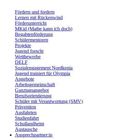
Fördern und fordern
Lernen mit Rückenwind
Förderunterricht
MKid (Mathe kann ich doch)
Begabtenförderung
Schülermentoren
Projekte
Jugend forscht
Wettbewerbe
DELF
Sozialengagement Nordkenia
Jugend trainiert für Olympia
Angebote
Arbeitsgemeinschaft
Ganztagsangebot
Berufsorientierung
Schüler mit Verantwortung (SMV)
Prävention
Ausfahrten
Studienfahrt
Schullandheim
Austausche
Ansprechpartner:in