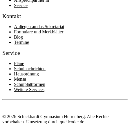
Ansprechpartner:in
Service
Kontakt
Anliegen an das Sekretariat
Formulare und Merkblätter
Blog
Termine
Service
Pläne
Schulnachrichten
Hausordnung
Mensa
Schulplattformen
Weitere Services
© 2026 Schickhardt Gymnasium Herrenberg. Alle Rechte
vorbehalten.
Umsetzung durch quellcoder.de