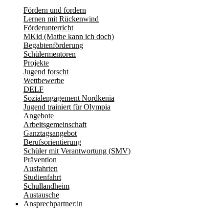
Fördern und fordern
Lernen mit Rückenwind
Förderunterricht
MKid (Mathe kann ich doch)
Begabtenförderung
Schülermentoren
Projekte
Jugend forscht
Wettbewerbe
DELF
Sozialengagement Nordkenia
Jugend trainiert für Olympia
Angebote
Arbeitsgemeinschaft
Ganztagsangebot
Berufsorientierung
Schüler mit Verantwortung (SMV)
Prävention
Ausfahrten
Studienfahrt
Schullandheim
Austausche
Ansprechpartner:in