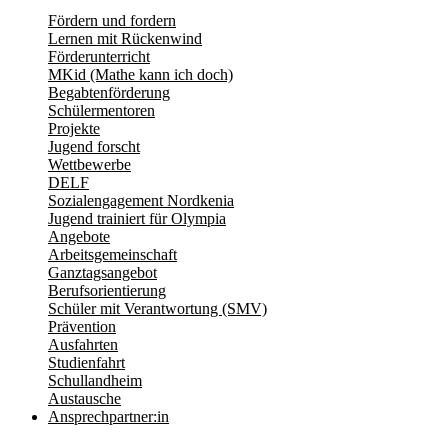
Fördern und fordern
Lernen mit Rückenwind
Förderunterricht
MKid (Mathe kann ich doch)
Begabtenförderung
Schülermentoren
Projekte
Jugend forscht
Wettbewerbe
DELF
Sozialengagement Nordkenia
Jugend trainiert für Olympia
Angebote
Arbeitsgemeinschaft
Ganztagsangebot
Berufsorientierung
Schüler mit Verantwortung (SMV)
Prävention
Ausfahrten
Studienfahrt
Schullandheim
Austausche
Ansprechpartner:in