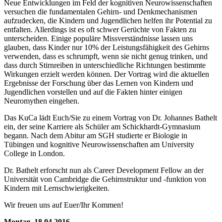
Neue Entwicklungen im Feld der kognitiven Neurowissenschaften
versuchen die fundamentalen Gehirn- und Denkmechanismen
aufzudecken, die Kindern und Jugendlichen helfen ihr Potential zu
entfalten. Allerdings ist es oft schwer Gerüchte von Fakten zu
unterscheiden. Einige populäre Missverständnisse lassen uns
glauben, dass Kinder nur 10% der Leistungsfähigkeit des Gehirns
verwenden, dass es schrumpft, wenn sie nicht genug trinken, und
dass durch Stirnreiben in unterschiedliche Richtungen bestimmte
Wirkungen erzielt werden können. Der Vortrag wird die aktuellen
Ergebnisse der Forschung über das Lernen von Kindern und
Jugendlichen vorstellen und auf die Fakten hinter einigen
Neuromythen eingehen.
Das KuCa lädt Euch/Sie zu einem Vortrag von Dr. Johannes Bathelt
ein, der seine Karriere als Schüler am Schickhardt-Gymnasium
begann. Nach dem Abitur am SGH studierte er Biologie in
Tübingen und kognitive Neurowissenschaften am University
College in London.
Dr. Bathelt erforscht nun als Career Development Fellow an der
Universität von Cambridge die Gehirnstruktur und -funktion von
Kindern mit Lernschwierigkeiten.
Wir freuen uns auf Euer/Ihr Kommen!
Montag, 18.04.2016