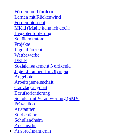
Fördern und fordern
Lernen mit Rückenwind
Förderunterricht
MKid (Mathe kann ich doch)
Begabtenförderung
Schülermentoren
Projekte
Jugend forscht
Wettbewerbe
DELF
Sozialengagement Nordkenia
Jugend trainiert für Olympia
Angebote
Arbeitsgemeinschaft
Ganztagsangebot
Berufsorientierung
Schüler mit Verantwortung (SMV)
Prävention
Ausfahrten
Studienfahrt
Schullandheim
Austausche
Ansprechpartner:in