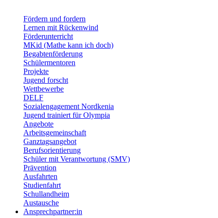
Fördern und fordern
Lernen mit Rückenwind
Förderunterricht
MKid (Mathe kann ich doch)
Begabtenförderung
Schülermentoren
Projekte
Jugend forscht
Wettbewerbe
DELF
Sozialengagement Nordkenia
Jugend trainiert für Olympia
Angebote
Arbeitsgemeinschaft
Ganztagsangebot
Berufsorientierung
Schüler mit Verantwortung (SMV)
Prävention
Ausfahrten
Studienfahrt
Schullandheim
Austausche
Ansprechpartner:in