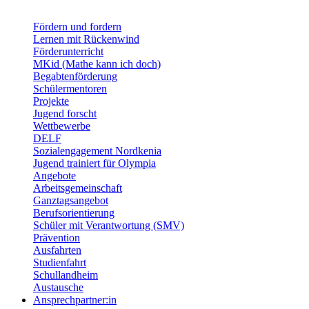
Fördern und fordern
Lernen mit Rückenwind
Förderunterricht
MKid (Mathe kann ich doch)
Begabtenförderung
Schülermentoren
Projekte
Jugend forscht
Wettbewerbe
DELF
Sozialengagement Nordkenia
Jugend trainiert für Olympia
Angebote
Arbeitsgemeinschaft
Ganztagsangebot
Berufsorientierung
Schüler mit Verantwortung (SMV)
Prävention
Ausfahrten
Studienfahrt
Schullandheim
Austausche
Ansprechpartner:in