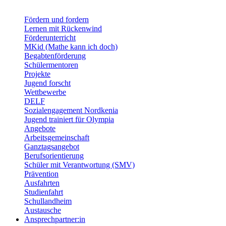
Fördern und fordern
Lernen mit Rückenwind
Förderunterricht
MKid (Mathe kann ich doch)
Begabtenförderung
Schülermentoren
Projekte
Jugend forscht
Wettbewerbe
DELF
Sozialengagement Nordkenia
Jugend trainiert für Olympia
Angebote
Arbeitsgemeinschaft
Ganztagsangebot
Berufsorientierung
Schüler mit Verantwortung (SMV)
Prävention
Ausfahrten
Studienfahrt
Schullandheim
Austausche
Ansprechpartner:in