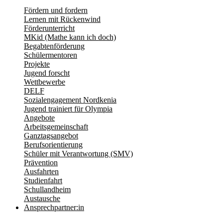
Fördern und fordern
Lernen mit Rückenwind
Förderunterricht
MKid (Mathe kann ich doch)
Begabtenförderung
Schülermentoren
Projekte
Jugend forscht
Wettbewerbe
DELF
Sozialengagement Nordkenia
Jugend trainiert für Olympia
Angebote
Arbeitsgemeinschaft
Ganztagsangebot
Berufsorientierung
Schüler mit Verantwortung (SMV)
Prävention
Ausfahrten
Studienfahrt
Schullandheim
Austausche
Ansprechpartner:in