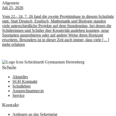
Allgemein
Juli 25, 2026
Vom 22.- 24. 7. 26 fand die zweite Projektphase in diesem Schuljahr
statt. Statt Deutsch, Englisch, Mathematik und Biologie standen
viele unterschiedliche Projekte auf dem Stundenplan, bei denen die
Schülerinnen und Schüler ihre Kreativität ausleben konnten, neue
Sportarten ausprobieren oder auf andere Weise ihren Horizont
erweitern. Besonders ist in dieser Zeit auch immer, dass viele […]
mehr erfahren
Schule
Aktuelles
SGH Kompakt
Schulleben
Ansprechpartner:in
Service
Kontakt
Anliegen an das Sekretariat