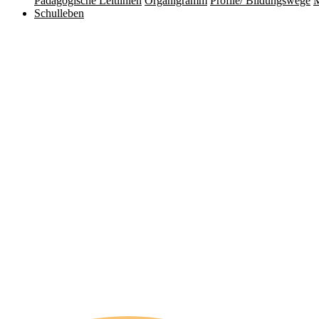
Pädagogische Leitlinien
Organigramm
Profile/ Bildungswege
Schulleben