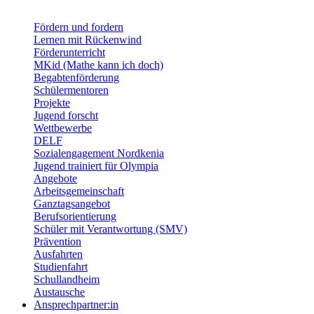
Fördern und fordern
Lernen mit Rückenwind
Förderunterricht
MKid (Mathe kann ich doch)
Begabtenförderung
Schülermentoren
Projekte
Jugend forscht
Wettbewerbe
DELF
Sozialengagement Nordkenia
Jugend trainiert für Olympia
Angebote
Arbeitsgemeinschaft
Ganztagsangebot
Berufsorientierung
Schüler mit Verantwortung (SMV)
Prävention
Ausfahrten
Studienfahrt
Schullandheim
Austausche
Ansprechpartner:in