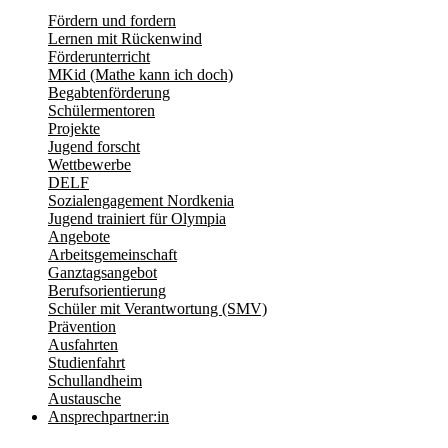
Fördern und fordern
Lernen mit Rückenwind
Förderunterricht
MKid (Mathe kann ich doch)
Begabtenförderung
Schülermentoren
Projekte
Jugend forscht
Wettbewerbe
DELF
Sozialengagement Nordkenia
Jugend trainiert für Olympia
Angebote
Arbeitsgemeinschaft
Ganztagsangebot
Berufsorientierung
Schüler mit Verantwortung (SMV)
Prävention
Ausfahrten
Studienfahrt
Schullandheim
Austausche
Ansprechpartner:in