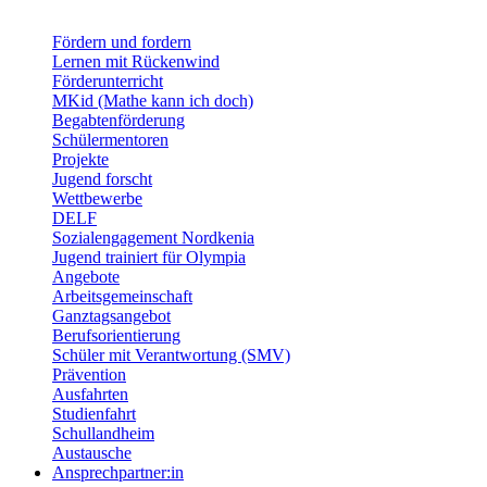
Fördern und fordern
Lernen mit Rückenwind
Förderunterricht
MKid (Mathe kann ich doch)
Begabtenförderung
Schülermentoren
Projekte
Jugend forscht
Wettbewerbe
DELF
Sozialengagement Nordkenia
Jugend trainiert für Olympia
Angebote
Arbeitsgemeinschaft
Ganztagsangebot
Berufsorientierung
Schüler mit Verantwortung (SMV)
Prävention
Ausfahrten
Studienfahrt
Schullandheim
Austausche
Ansprechpartner:in